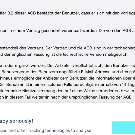
fer 3.2 dieser AGB bestätigt der Benutzer, dass er sich mit den vorl
n in einem Vertrag gesondert vereinbart werden. Die von den AGB 
andteil des Vertrags. Der Vertrag und die AGB sind in der tschechisc
 der englischen Fassung ist die tschechische Version maßgeblich.
 oder ergänzt werden. Der Anbieter verpflichtet sich, den Benutzer 
im Benutzerkonto des Benutzers angeführte E-Mail-Adresse und dies sp
 hinaus ermöglicht der Anbieter dem Benutzer, die Informationen übe
Der Benutzer ist in einem solchen Falle berechtigt, innerhalb von 14 
ter seine Nichtzustimmung den auf diese Weise veränderten bzw. ergä
h in diesem Fall weiterhin nach der ursprünglichen Fassung der AGB.
zers nach Ziffer 2.5 dieser AGB in der festgesetzten Frist nicht erhält
en bzw. ergänzten Fassung der AGB nach den auf diese Weise geände
acy seriously!
der vorangehenden Fassung der AGB entstandenen Rechte und Pflichte
kies and other tracking technologies to analyse
ter und dem Benutzer, die ausdrücklich weder mit den vorliegenden