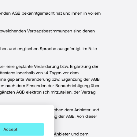
iegenden AGB bekanntgemacht hat und ihnen in vollem
abweichenden Vertragsbestimmungen sind denen
hen und englischen Sprache ausgefertigt. Im Falle
über eine geplante Veränderung bzw. Ergänzung der
ätestens innerhalb von 14 Tagen vor dem
r eine geplante Veränderung bzw. Ergänzung der AGB
Tagen nach dem Einsenden der Benachrichtigung über
nzten AGB elektronisch mitzuteilen; der Vertrag
, richtet sich der Vertrag zwischen dem Anbieter und
rten bzw. ergänzten Fassung der AGB. Von dieser
n unberührt.
Accept
 AGB noch dem zwischen dem Anbieter und dem