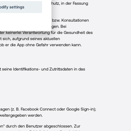
g., über den Verbraucherschutz, in der Fassung
dify settings
e, Methoden, Informationen bzw. Konsultationen
che oder andere Fachleistungen. Bei
er keinerlei Verantwortung für die Gesundheit des
t sich, aufgrund seines aktuellen
, ob er die App ohne Gefahr verwenden kann.
 seine Identifikations- und Zutrittsdaten in das
ragen (z. B. Facebook Connect oder Google Sign-in);
 weitergegeben werden.
eren" durch den Benutzer abgeschlossen. Zur