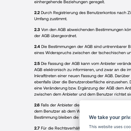
einhergehende Beziehungen geregelt.
2.2
Durch Registrierung des Benutzerkontos nach Zif
Umfang zustimmt.
2.3
Von den AGB abweichenden Bestimmungen könne
der AGB übergeordnet.
2.4
Die Bestimmungen der AGB sind untrennbarer Best
eines Widerspruchs zwischen der tschechischen und
2.5
Die Fassung der AGB kann vom Anbieter verändert
AGB elektronisch zu informieren, und zwar an die 
Inkrafttreten einer neuen Fassung der AGB. Darüber
ebenfalls über die Benutzeroberfläche einzusehen. 
eine Veränderung bzw. Ergänzung der AGB dem Anbie
zwischen dem Anbieter und dem Benutzer richtet sic
2.6
Falls der Anbieter die Benachrichtigung des Benut
dem Benutzer ab dem Wirkungsdatum der verändert
We take your priv
Bestimmung bleiben die während der Wirkungszeit 
This website uses coo
2.7
Für die Rechtsverhältnisse zwischen dem Anbie