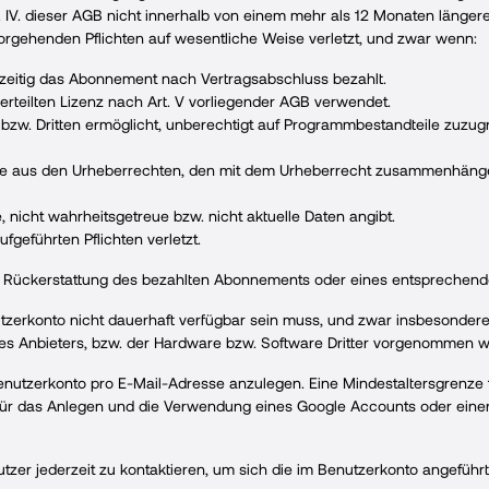
. IV. dieser AGB nicht innerhalb von einem mehr als 12 Monaten läng
orgehenden Pflichten auf wesentliche Weise verletzt, und zwar wenn:
zeitig das Abonnement nach Vertragsabschluss bezahlt.
erteilten Lizenz nach Art. V vorliegender AGB verwendet.
hm bzw. Dritten ermöglicht, unberechtigt auf Programmbestandteile zuzu
 die aus den Urheberrechten, den mit dem Urheberrecht zusammenhäng
 nicht wahrheitsgetreue bzw. nicht aktuelle Daten angibt.
ufgeführten Pflichten verletzt.
uf Rückerstattung des bezahlten Abonnements oder eines entsprechende
tzerkonto nicht dauerhaft verfügbar sein muss, und zwar insbesondere
es Anbieters, bzw. der Hardware bzw. Software Dritter vorgenommen 
Benutzerkonto pro E-Mail-Adresse anzulegen. Eine Mindestaltersgrenze f
für das Anlegen und die Verwendung eines Google Accounts oder eine
utzer jederzeit zu kontaktieren, um sich die im Benutzerkonto angefüh