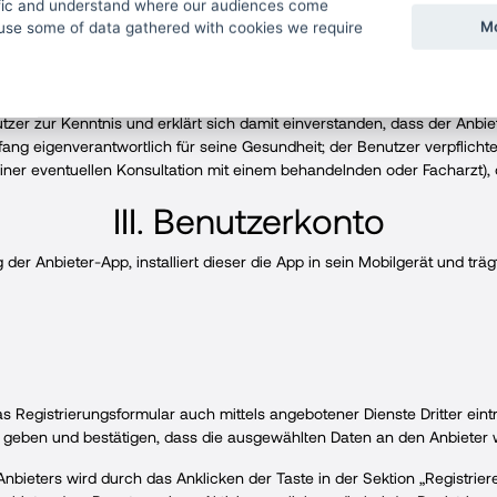
ffic and understand where our audiences come
ind die entsprechenden Bestimmungen des BGB, Gesetz Nr. 634/1992 Sl
Mo
use some of data gathered with cookies we require
Vorschriften maßgebend.
 und stimmt dem zu, dass es kein Zweck der App ist, Heilungsvorgäng
 ersetzen oder zu ergänzen; Vertragsgegenstand sind nicht medizinis
er zur Kenntnis und erklärt sich damit einverstanden, dass der Anbiet
ang eigenverantwortlich für seine Gesundheit; der Benutzer verpflichte
 einer eventuellen Konsultation mit einem behandelnden oder Facharzt)
III. Benutzerkonto
er Anbieter-App, installiert dieser die App in sein Mobilgerät und trägt
 Registrierungsformular auch mittels angebotener Dienste Dritter eint
 geben und bestätigen, dass die ausgewählten Daten an den Anbieter
Anbieters wird durch das Anklicken der Taste in der Sektion „Registri