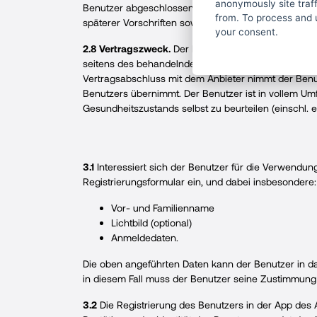
anonymously site tra
Benutzer abgeschlossenen Vertrag geregelt sind, s
from. To process and 
späterer Vorschriften sowie damit einhergehender 
your consent.
2.8 Vertragszweck.
Der Benutzer nimmt zur Kenntnis
seitens des behandelnden Arztes oder Facharztes zu
Vertragsabschluss mit dem Anbieter nimmt der Benutz
Benutzers übernimmt. Der Benutzer ist in vollem Umf
Gesundheitszustands selbst zu beurteilen (einschl.
3.1
Interessiert sich der Benutzer für die Verwendung d
Registrierungsformular ein, und dabei insbesondere:
Vor- und Familienname
Lichtbild (optional)
Anmeldedaten.
Die oben angeführten Daten kann der Benutzer in das
in diesem Fall muss der Benutzer seine Zustimmung
3.2
Die Registrierung des Benutzers in der App des 