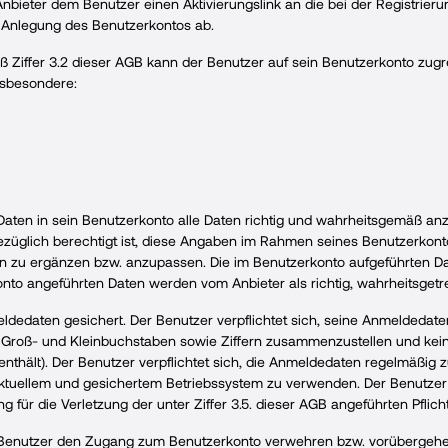
 Anbieter dem Benutzer einen Aktivierungslink an die bei der Registri
nd Anlegung des Benutzerkontos ab.
Ziffer 3.2 dieser AGB kann der Benutzer auf sein Benutzerkonto zugrei
nsbesondere:
r Daten in sein Benutzerkonto alle Daten richtig und wahrheitsgemäß an
bezüglich berechtigt ist, diese Angaben im Rahmen seines Benutzerko
en zu ergänzen bzw. anzupassen. Die im Benutzerkonto aufgeführten D
onto angeführten Daten werden vom Anbieter als richtig, wahrheitsgetr
edaten gesichert. Der Benutzer verpflichtet sich, seine Anmeldedaten
on Groß- und Kleinbuchstaben sowie Ziffern zusammenzustellen und kei
nthält). Der Benutzer verpflichtet sich, die Anmeldedaten regelmäßig 
t aktuellem und gesichertem Betriebssystem zu verwenden. Der Benutzer 
g für die Verletzung der unter Ziffer 3.5. dieser AGB angeführten Pfli
enutzer den Zugang zum Benutzerkonto verwehren bzw. vorübergehend