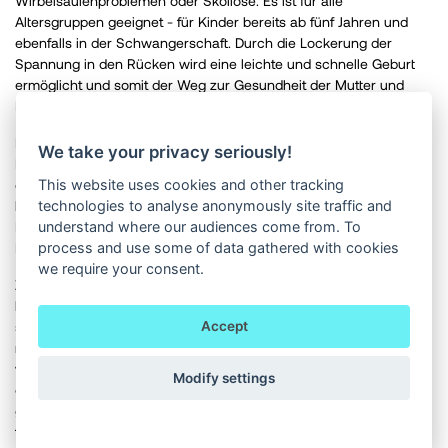
Wirbelsäulenproblemen
oder Skoliose. Es ist für alle
Altersgruppen geeignet - für Kinder bereits ab fünf Jahren und
ebenfalls in der Schwangerschaft. Durch die Lockerung der
Spannung in den Rücken wird eine leichte und schnelle Geburt
ermöglicht und somit der Weg zur Gesundheit der Mutter und
Kind erleichtert.
Das Training trägt gleichzeitig zur Vorsorge von schlechter
We take your privacy seriously!
Körperhaltung, Degeneration der Wirbelsäule und großer Gelenke
This website uses cookies and other tracking
der Schulkinder bei. Durch die sitzende Lebensweise - nicht nur
technologies to analyse anonymously site traffic and
bei Studierenden - entstehen schwerwiegende
understand where our audiences come from. To
Muskelfunktionsstörungen, die eine Ursache zur Entstehung von
process and use some of data gathered with cookies
Bandscheibenvorfällen und Skoliose darstellen.
we require your consent.
Zurzeit sind
5-10% der Kinderpopulation v
on der Skoliose
betroffen, schwerwiegendere Fälle verlangen das Tragen eines
speziellen Korsetts und operative Behandlung. Durch
Accept
regelmäßiges Training kann man der Wirbelsäulenoperation
vorbeugen und eine sichtbare Verbesserung erreichen. Durch
Modify settings
diese Rehabilitationsmethode sind wir zurzeit in der Lage, sogar
größere Verkrümmungen als 40 Cobb-Grad zu behandeln, die
früher für eine Stabilisationsoperation indiziert wurden.