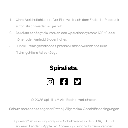
Ohne Verbindlichkeiten. Der Plan wird nach dem Ende der Probezeit
automatisch wiederhergestellt.
Spiralista benötigt die Version des Operationssystems iOS 12 oder
höher oder Android 8 oder höher.
Für die Trainingsmethode Spiralstabilisation werden spezielle
Trainingshilfsmittel benötigt.
© 2026 Spiralista®. Alle Rechte vorbehalten.
Schutz personenbezogener Daten
|
Allgemeine Geschäftsbedingungen
Spiralista® ist eine eingetragene Schutzmarke in den USA, EU und
anderen Ländern. Apple mit Apple-Logo sind Schutzmarken der