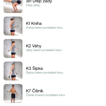
J81 Dřep zády
Dřep zády
K1 Kniha
Kniha čelem protažení krku
K2 Váhy
Váhy čelem protažení krku
K3 Šipka
Šipka čelem protažení krku
K7 Číšník
Číšník bokem protažení krku