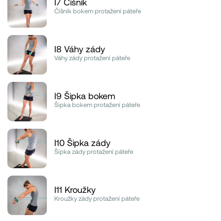
I7 Číšník
Číšník bokem protažení páteře
I8 Váhy zády
Váhy zády protažení páteře
I9 Šipka bokem
Šipka bokem protažení páteře
I10 Šipka zády
Šipka zády protažení páteře
I11 Kroužky
Kroužky zády protažení páteře