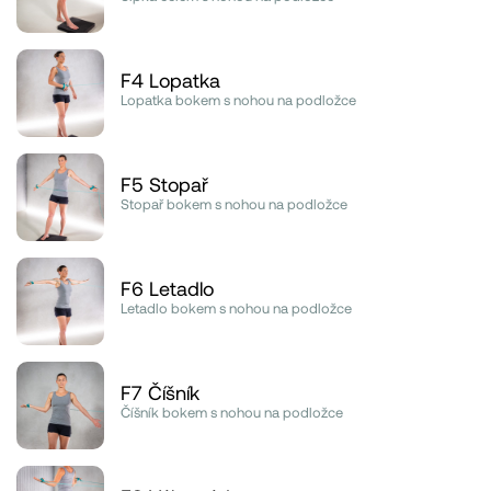
F4 Lopatka
Lopatka bokem s nohou na podložce
F5 Stopař
Stopař bokem s nohou na podložce
F6 Letadlo
Letadlo bokem s nohou na podložce
F7 Číšník
Číšník bokem s nohou na podložce