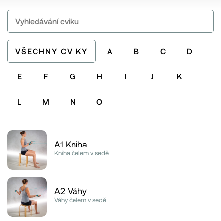
VŠECHNY CVIKY
A
B
C
D
E
F
G
H
I
J
K
L
M
N
O
A1 Kniha
Kniha čelem v sedě
A2 Váhy
Váhy čelem v sedě