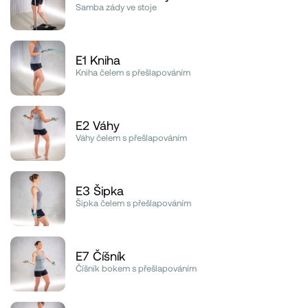
Samba zády ve stoje
E1 Kniha
Kniha čelem s přešlapováním
E2 Váhy
Váhy čelem s přešlapováním
E3 Šipka
Šipka čelem s přešlapováním
E7 Číšník
Číšník bokem s přešlapováním