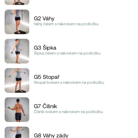
G2 Váhy
Váhy čelem s nákrokem na podložku
G3 Šipka
Šipka čelem s nákrokem na podložku
G5 Stopař
Stopař bokem s nákrokem na podložku
G7 Číšník
Číšník bokem s nákrokem na podložku
G8 Váhy zády