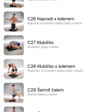
C26 Kapradí s kolenem
Kapradí s kolenem vzadu zády v kleče
C27 Klubíčko
Klubíčko zády v kleče
C28 Klubíčko s kolenem
Klubíčko s kolenem vzadu zády v kleče
C29 Šermíř čelem
Šermíř čelem v kleče