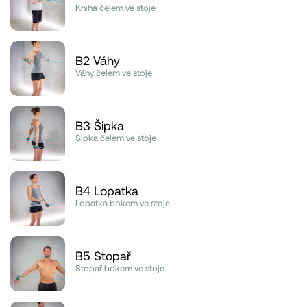
Kniha čelem ve stoje
B2 Váhy
Váhy čelem ve stoje
B3 Šipka
Šipka čelem ve stoje
B4 Lopatka
Lopatka bokem ve stoje
B5 Stopař
Stopař bokem ve stoje