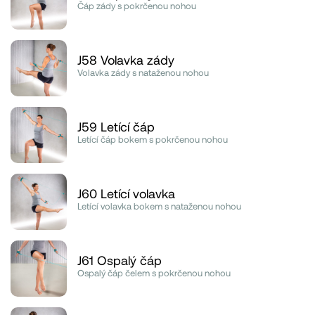
Čáp zády s pokrčenou nohou
J58 Volavka zády
Volavka zády s nataženou nohou
J59 Letící čáp
Letící čáp bokem s pokrčenou nohou
J60 Letící volavka
Letící volavka bokem s nataženou nohou
J61 Ospalý čáp
Ospalý čáp čelem s pokrčenou nohou