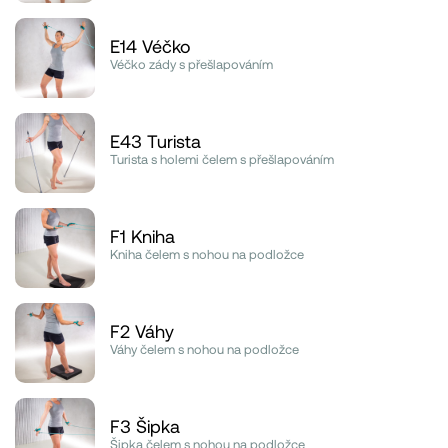
E14 Véčko
Véčko zády s přešlapováním
E43 Turista
Turista s holemi čelem s přešlapováním
F1 Kniha
Kniha čelem s nohou na podložce
F2 Váhy
Váhy čelem s nohou na podložce
F3 Šipka
Šipka čelem s nohou na podložce