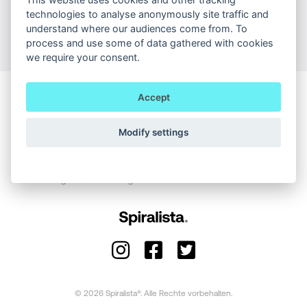
technologies to analyse anonymously site traffic and
MIT E-MAIL FORTFAHREN
understand where our audiences come from. To
process and use some of data gathered with cookies
we require your consent.
Accept
Ohne Verbindlichkeiten. Der Plan wird nach dem Ende der Probezeit
automatisch wiederhergestellt.
Modify settings
Spiralista benötigt die Version des Operationssystems iOS 12 oder
höher oder Android 8 oder höher.
Für die Trainingsmethode Spiralstabilisation werden spezielle
Trainingshilfsmittel benötigt.
© 2026 Spiralista®. Alle Rechte vorbehalten.